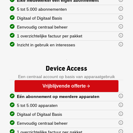
Elke medewerker een eigen abonnement
5 tot 5.000 abonnementen
Digitaal of Digitaal Basis
Eenvoudig centraal beheer
1 overzichtelijke factuur per pakket
Inzicht in gebruik en interesses
Eén abonnement en een niet-per
U heeft keuze uit pakketten van 5 
U heeft de keuze tussen de abonnem
In de business portal voor centraa
Gemak voorop: daarom geen losse f
Met door ons gemaakte gebruikersda
Device Access
Digitaal
Eindgebruikers verwijderen 
Werkt u met Peppol? Dan werkt de 
Elke medewerker heeft onbepe
Inzien hoeveel eindgebruike
Een centraal account op basis van apparaatgebruik
Ook leest elke medewerker de
Inzien welk(e) pakket(ten) u
Vrijblijvende offerte
Daarnaast krijgt elke medew
Digitaal Basis
Eén abonnement op meerdere apparaten
Elke medewerker heeft onbepe
5 tot 5.000 apparaten
Digitaal of Digitaal Basis
Eenvoudig centraal beheer
1 overzichtelijke factuur per pakket